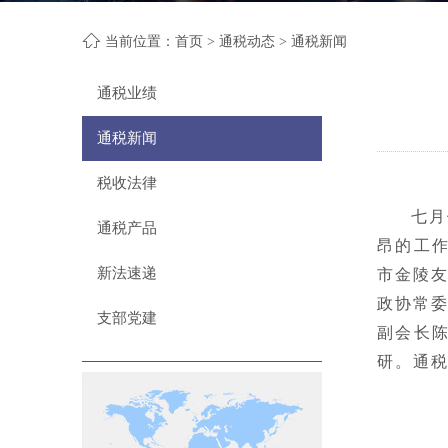
当前位置：
首页
>
通税动态
> 通税新闻
通税业绩
通税新闻
税收法律
七月
通税产品
昂的工
市金陵
新法速递
政协常
支部党建
副会长
研。通