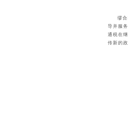
缪合
导并服
通税在继
传新的